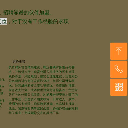
招聘靠谱的伙伴加盟。
岗位
，对于没有工作经验的求职
ꁸ
财务主管
ꂅ
负责财务管理体系建设，制定各项财务规范与要
回到顶部
求，并监督执行；负责公司各类业务的税务处理、
税务筹划、风险规划，提出合理化建议；负责对公
业优
司各项目进行财务监督和分析，掌握公司财务状
ꀥ
况、经营成果和资金变动等情况；负责编制预算、
13641708742
建立
审
财务收支计划、成本费用计划财务报告等；负责财
理
务有关的外部关系联络、沟通及合理安排本部门的
工作事宜；负责资产相关核算、日常收入、成本、
评估
的
费用的账务处理，确保数据准确，出具财务报表；
微信二维码
外
凭证、发票等相关事宜的处理；协助办理薪酬福利
相关事宜；完成领导交办的其他工作。