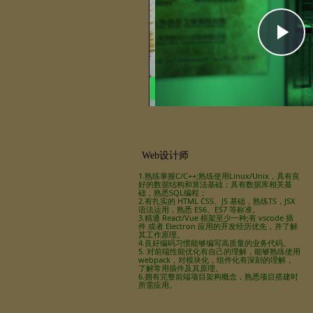
P
V
Web设计师
1.熟练掌握C/C++;熟练使用Linux/Unix，具有良
好的数据结构和算法基础；具有数据库相关基
础，熟悉SQL编程；
2.有扎实的 HTML CSS、JS 基础，熟练TS，JSX
语法运用，熟悉 ES6、ES7 等标准。
3.精通 React/Vue 框架至少一种;有 vscode 插
件 或者 Electron 应用的开发经历优先，并了解
其工作原理。
4.良好编码习惯能够编写高质量的业务代码。
5. 对前端性能优化有自己的理解，能够熟练使用
webpack，对模块化，组件化有深刻的理解，
了解常用插件及其原理。
6.拥有完整前端项目架构概念，熟悉项目搭建时
所需应用。