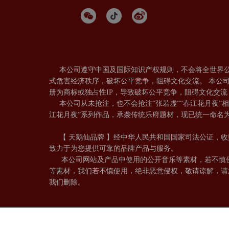
本公司遵守中国及国际知识产权规则，不会将全世界公共
式危害经济秩序，破坏公平竞争，阻碍文化交流。 本公
册为商标或独占性IP，导致破坏公平竞争，阻碍
本公司从未抢注，也不会抢注“张若虚”“春江花月夜”
江花月夜”系列作品，承袭传统乐府题材，现已统一命名为：
【 天鹅仙品牌 】经中华人民共和国国家司法公证，收
致力于为您提供可靠的品牌产品与服务。
本公司网站及产品中使用的公开音乐等素材，若不慎侵
等素材，我们若不慎使用，绝非恶意侵权，敬请谅解，请
我们删除。