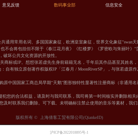
意见反馈
数码事业部
信息安全
通用常用名词、多国国家象征，欧洲皇室象征，世界文化象征“swan天
司也不会将包括但不限于《春江花月夜》《红楼梦》《罗密欧与朱丽叶》“
文化交流，破坏公共文化资源的开放性。
相关商标或IP。想想张若虚先生身前籍籍无名，千年后其作品甚至其姓名
自有独立原创著作权版权IP「江春月 / MoonRiverSP」，与
购原中国国家工商总局早期“天鹅”图形独特性显著性注册商标（非通用名
犯您的合法权益，请及时与我司联系，我司将第一时间核实并删除相关
您及时联系我们删除。可下载、未明确标注禁止使用的音乐等素材，我们
版权所有 © 
上海倩客工贸有限公司(QiankeID)
沪ICP备2022018895号-1