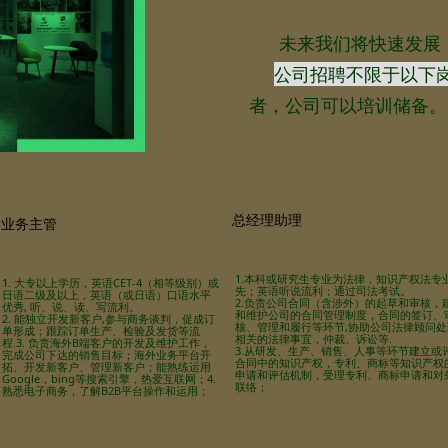
lay
未来我们将快速发展，
公司招聘不限于以下
者，公司可以培训储备。
ideo
总经理助理
业务主管
1.本科或研究生专业为法律，知识产权法专
1. 大专以上学历，英语CET-4（相等级别）或
先；英语听说流利；通过司法考试。
日语二级及以上，英语（或日语）口语水平
2.负责公司合同（含涉外）的起草和审核，
优秀, 听、说、读、写流利。
和维护公司的合同管理制度，合同的签订、
2. 能独立开发新客户,参与商务谈判，促成订
核、管理和履行等环节,协助公司法律顾问处
单形成；跟踪订单生产、检验及发货等流
相关的法律事宜，仲裁、诉讼等.
程.3. 负责海外B端客户的开发及维护工作，
3.从研发、生产、销售、人事等环节建立或
完成公司下达的销售目标；海外业务平台开
合同中的知识产权，专利、商标等知识产权
拓、开发新客户、管理新客户；能熟练运用
申请和评估机制，受理专利、商标申请和对
Google，bing等搜索引擎，热爱互联网；4.
联络；
熟悉电子商务，了解B2B平台操作和运用；